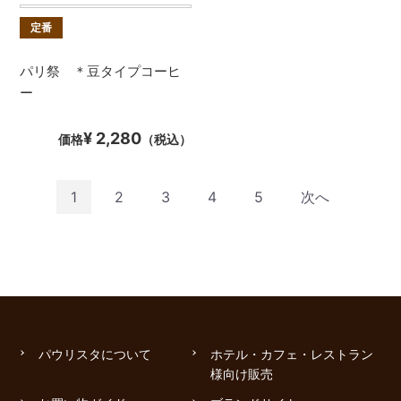
定番
パリ祭 ＊豆タイプコーヒ
ー
¥ 2,280
価格
（税込）
1
2
3
4
5
次へ
パウリスタについて
ホテル・カフェ・レストラン
様向け販売