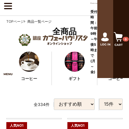
受付
時
TOPページ
商品一覧ページ
間：
午前
全商品
9時
～午
0
後
5
時ま
で
(月
～
金)
コーヒー
ギフト
コーヒー器
全
334
件
人気NO1
人気NO1