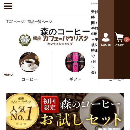
受付
時
TOPページ
商品一覧ページ
間：
午前
森のコーヒー
9時
～午
0
後
5
時ま
で
(月
～
金)
コーヒー
ギフト
コーヒー器