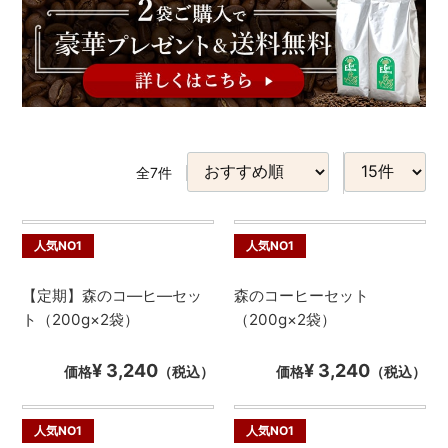
全
7
件
人気NO1
人気NO1
【定期】森のコ―ヒ―セッ
森のコーヒーセット
ト（200g×2袋）
（200g×2袋）
¥ 3,240
¥ 3,240
価格
（税込）
価格
（税込）
人気NO1
人気NO1