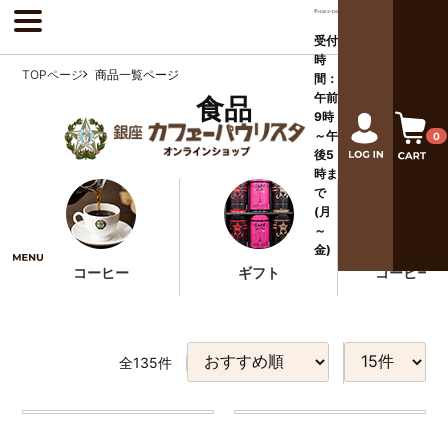
受付
時
TOPページ
商品一覧ページ
間：
午前
食品
9時
～午
0
後
5
時ま
で
(月
～
金)
コーヒー
ギフト
コーヒー器
全
135
件