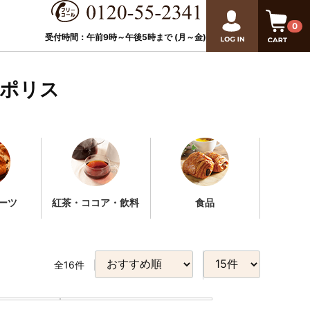
0
受付時間：午前9時～午後
5
時まで (月～金)
ロポリス
ーツ
紅茶・ココア・飲料
食品
全
16
件