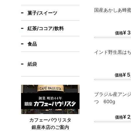
国産あかしあ蜂
菓子/スイーツ
紅茶/ココア/飲料
¥ 
価格
食品
インド野生黒はち
紙袋
¥ 
価格
ブラジル産アン
つ 600g
¥ 
価格
カフェーパウリスタ
銀座本店のご案内