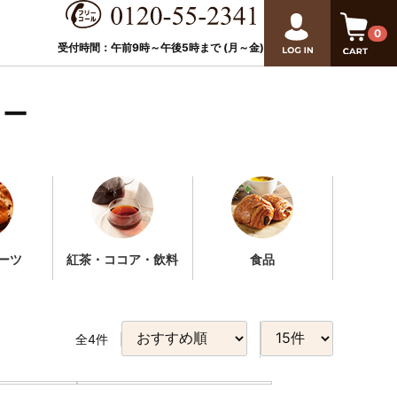
0
受付時間：午前9時～午後
5
時まで (月～金)
ター
ーツ
紅茶・ココア・飲料
食品
全
4
件