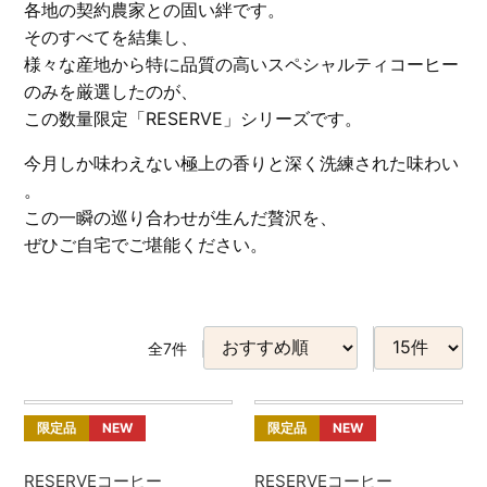
各地の契約農家との固い絆です。
そのすべてを結集し、
様々な産地から特に品質の高いスペシャルティコーヒー
のみを厳選したのが、
この数量限定「RESERVE」シリーズです。
今月しか味わえない極上の香りと深く洗練された味わい
。
この一瞬の巡り合わせが生んだ贅沢を、
ぜひご自宅でご堪能ください。
全
7
件
限定品
NEW
限定品
NEW
RESERVEコーヒー
RESERVEコーヒー