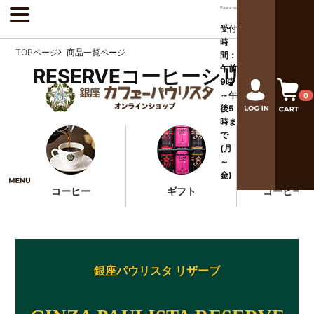
受付
時
TOPページ
商品一覧ページ
間：
午前
RESERVEコーヒーシリーズ
9時
～午
0
後
5
時ま
で
(月
～
金)
コーヒー
ギフト
コーヒー器
銀座パウリスタ リザーブ