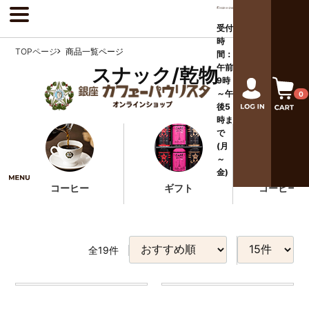
受付
時
TOPページ
商品一覧ページ
間：
午前
スナック/乾物
9時
～午
0
後
5
時ま
で
(月
～
金)
コーヒー
ギフト
コーヒー器
全
19
件