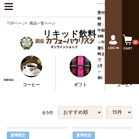
受付
時
TOPページ
商品一覧ページ
間：
午前
リキッド飲料
9時
～午
0
後
5
時ま
で
(月
～
金)
コーヒー
ギフト
コーヒー器
全
5
件
夏季限定
夏季限定