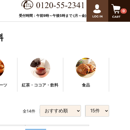
0
受付時間：午前9時～午後
5
時まで (月～金)
料
ーツ
紅茶・ココア・飲料
食品
全
14
件