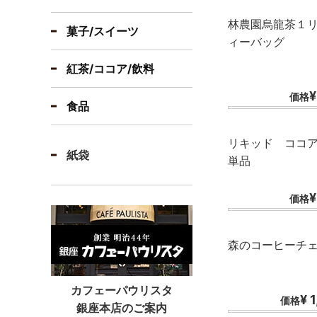
林農園烏龍茶１
菓子/スイーツ
ィーバッグ
紅茶/ココア/飲料
¥
価格
食品
リキッド ココ
紙袋
単品
¥
価格
森のコーヒーチ
カフェーパウリスタ
¥ 
価格
銀座本店のご案内