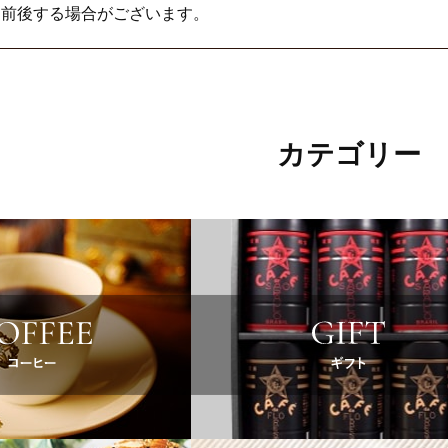
は前後する場合がございます。
ゼントや新商品をお求めの場合は上記切替後にご注文ください
な点はお問い合わせください。
カテゴリー
月01日
紙袋有料化のお知らせ
フェーパウリスタをご利用いただき、ありがとうございます。
ウリスタでは、昨今の原材料高騰の影響および、環境保全を考
1日(土)より紙袋を有料
とさせていただきます。
には、トップページの『紙袋』カテゴリより商品ページを開い
イズの紙袋をカートにお入れください。
化に伴い、紙袋をご希望のお客様にはご負担をおかけすること
うお願い申し上げます。