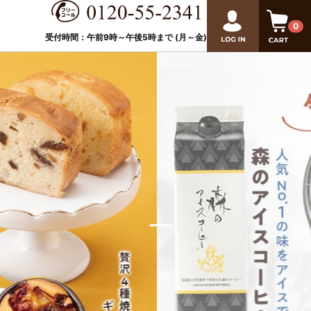
0
受付時間：午前9時～午後
5
時まで (月～金)