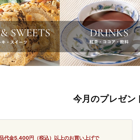
袋のみのご注文はご遠慮ください。お買い物の際に商品と一緒に
袋は、梱包時に折りたたむ場合がございます。折りじわが生じる
り良い商品を提供できるよう努めてまいりますので、 引き続
月28日
熊本県で発生した地震による影響について(2026/7/31更
フェーパウリスタをご利用いただき、ありがとうございます。
熊本県で発生した地震により、被害に遭われた地域の皆さまに
今月のプレゼン
影響により、一部地域での集荷・配送の停止や遅延が発生して
げます。
詳細はこちら
 詳細はこちら
品代金5,400円（税込）以上のお買い上げで