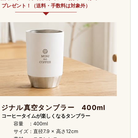
プレゼント！（送料・手数料は対象外）
県八代市・宇城市小川町・八代郡氷川町』宛のご注文・定期コ
とさせていただいております。
域宛のご注文・定期コースのお届けにつきましては、順次再開
するお問い合わせは順次対応しております。
ご迷惑をおかけいたしますが、ご理解・ご協力のほど、よろし
31日
【更新】8月商品のご案内
案内を開始しました。
が楽しめる、見た目も涼しげな夏にぴったりの「夏のデザート
一緒にお召し上がりください。
物をお楽しみください。
ジナル真空タンブラー 400ml
コーヒータイムが楽しくなるタンブラー
31日
夏季休業のご案内
容量
400ml
サイズ
直径7.9 × 高さ12cm
ェーパウリスタをご利用いただきありがとうございます。