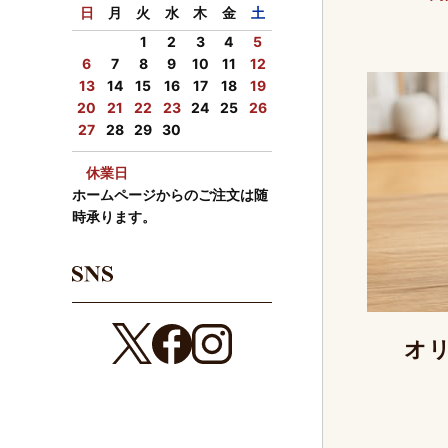
日
月
火
水
木
金
土
尚、『熊本
1
2
3
4
5
が【保留】
6
7
8
9
10
11
12
その他の地
13
14
15
16
17
18
19
20
21
22
23
24
25
26
お届けに関
27
28
29
30
お客様には
休業日
ホームページからのご注文は随
2026年07月
時承ります。
8月商品のご
ふたつの味
コーヒーと
ぜひお買い
オリ
2026年07月
いつもカフ