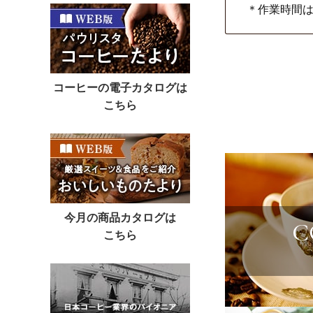
＊作業時間
9月号のプレ
またご不明
コーヒーの電子カタログは
こちら
2026年08
平素よりカ
カフェーパ
2026年8月
ご入用の際
今月の商品カタログは
ご希望のサ
こちら
今回の有料
賜りますよ
■ご注意事項