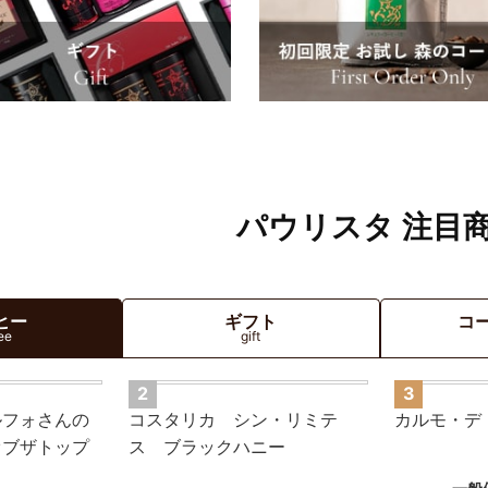
パウリスタ 注目
ヒー
ギフト
コ
ee
gift
ルフォさんの
コスタリカ シン・リミテ
カルモ・デ
オブザトップ
ス ブラックハニー