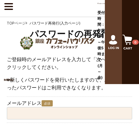
受付
時
TOPページ
パスワード再発行(入力ページ)
間：
午前
パスワードの再発行
9時
～午
0
後
5
時ま
ご登録時のメールアドレスを入力して「次へ」ボタンを
で
(月
クリックしてください。
～
金)
※新しくパスワードを発行いたしますので、お忘れにな
ったパスワードはご利用できなくなります。
メールアドレス
必須