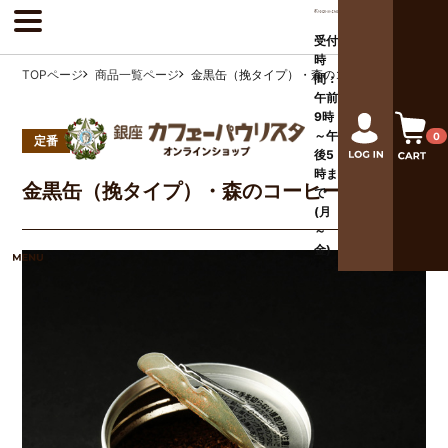
受付
時
TOPページ
商品一覧ページ
金黒缶（挽タイプ）・森のコーヒー
間：
午前
9時
～午
0
定番
後
5
時ま
金黒缶（挽タイプ）・森のコーヒー
で
(月
～
金)