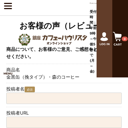
受付
時
間：
お客様の声（レビュー）
午前
9時
～午
0
後
5
商品について、お客様のご意見、ご感想をどしどしお寄
時ま
で
せください。
(月
～
商品名
金)
金黒缶（挽タイプ）・森のコーヒー
投稿者名
必須
投稿者URL