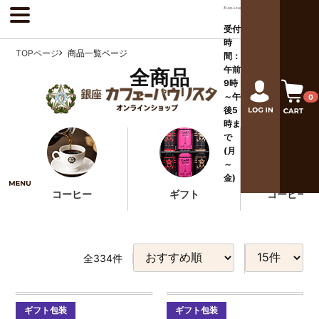
受付
時
TOPページ
商品一覧ページ
間：
午前
全商品
9時
～午
0
後
5
時ま
で
(月
～
金)
コーヒー
ギフト
コーヒー器
全
334
件
ギフト包装
ギフト包装