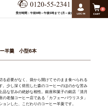
0
受付時間：午前9時～午後
5
時まで (月～金)
ー羊羹 小型6本
切る必要がなく、袋から開けてそのまま食べられる
す。少し深く焙煎した森のコーヒーのほのかな苦み
上品な甘みの絶妙な相性。銀座和菓子の銘店「清月
座の老舗コーヒー店である「カフェーパウリスタ」
ションした、こだわりのコーヒー羊羹です。