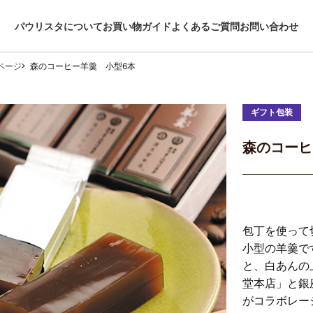
パウリスタについて
お買い物ガイド
よくあるご質問
お問い合わせ
ページ
森のコーヒー羊羹 小型6本
ギフト包装
森のコーヒ
包丁を使って
小型の羊羹で
と、白あんの
堂本店」と銀
がコラボレー