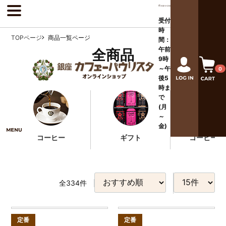
受付
時
TOPページ
商品一覧ページ
間：
午前
全商品
9時
～午
0
後
5
時ま
で
(月
～
金)
コーヒー
ギフト
コーヒー器
全
334
件
定番
定番