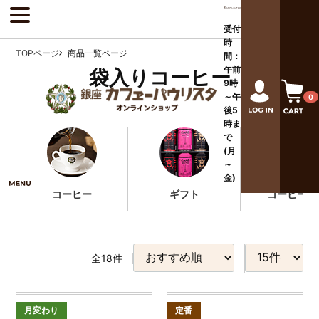
受付
時
TOPページ
商品一覧ページ
間：
午前
袋入りコーヒー
9時
～午
0
後
5
時ま
で
(月
～
金)
コーヒー
ギフト
コーヒー器
全
18
件
月変わり
定番