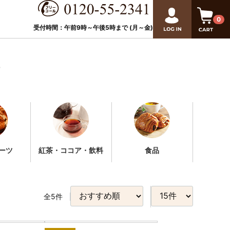
0
受付時間：午前9時～午後
5
時まで (月～金)
め
ーツ
紅茶・ココア・飲料
食品
全
5
件