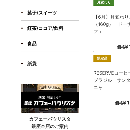
月変わり
菓子/スイーツ
【6月】月変わり
（160g） ド
紅茶/ココア/飲料
フェ
食品
¥ 
価格
限定品
紙袋
RESERVEコー
ブラジル サン
ニャ
¥ 
価格
カフェーパウリスタ
銀座本店のご案内