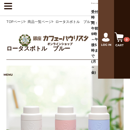
受付
時
TOPページ
商品一覧ページ
ロータスボトル ブルー
間：
午前
9時
～午
0
後
5
ロータスボトル ブルー
時ま
で
(月
～
金)