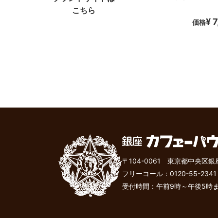
こちら
¥ 
価格
〒104-0061 東京都中央区銀
フリーコール：
0120-55-2341
受付時間：午前9時～午後
5
時ま