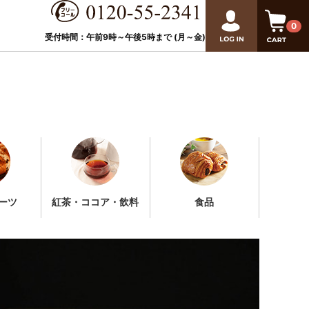
0
受付時間：午前9時～午後
5
時まで (月～金)
ーツ
紅茶・ココア・飲料
食品