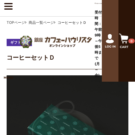
受付
時
TOPページ
商品一覧ページ
コーヒーセットＤ
間：
午前
9時
～午
0
ギフト包装
後
5
時ま
コーヒーセットＤ
で
(月
～
金)