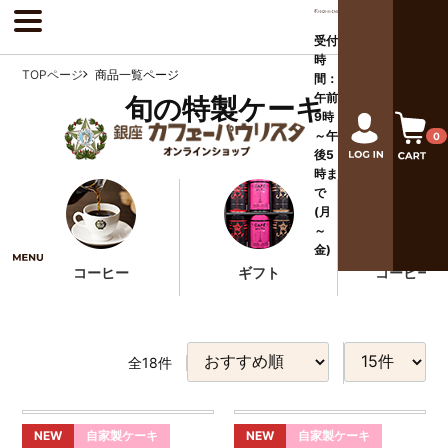
受付
時
TOPページ
商品一覧ページ
間：
午前
旬の特製ケーキ
9時
～午
0
後
5
時ま
で
(月
～
金)
コーヒー
ギフト
コーヒー器
全
18
件
NEW
自家製ケーキ
NEW
自家製ケーキ