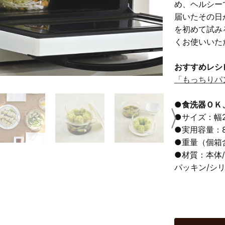
め、ヘルシー
届いたその日
を初めて試み
くお使いいた
おすすめレシ
「もっちりパ
●食洗器ＯＫ
●サイズ：幅20
Next
●実用容量：8
●重量（個箱
●材質：本体
パッキン/シ