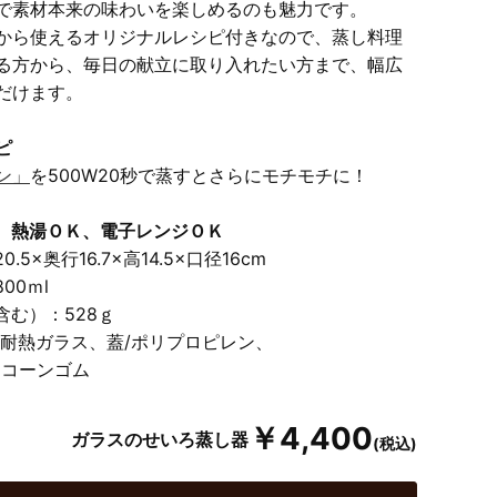
で素材本来の味わいを楽しめるのも魅力です。
から使えるオリジナルレシピ付きなので、蒸し料理
る方から、毎日の献立に取り入れたい方まで、幅広
だけます。
ピ
ン」
を500W20秒で蒸すとさらにモチモチに！
、熱湯ＯＫ、電子レンジＯＫ
.5×奥行16.7×高14.5×口径16cm
00ｍl
含む）：528ｇ
/耐熱ガラス、蓋/ポリプロピレン、
リコーンゴム
￥4,400
ガラスのせいろ蒸し器
(税込)