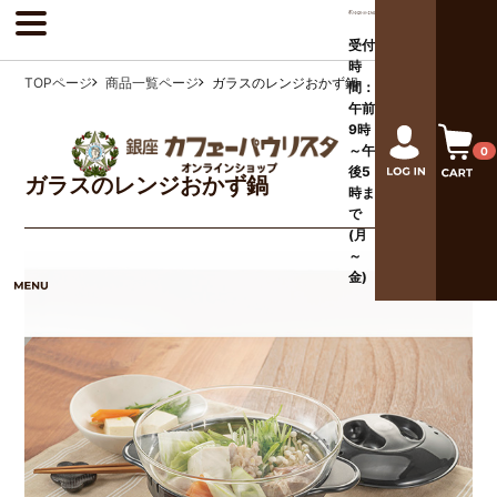
受付
時
TOPページ
商品一覧ページ
ガラスのレンジおかず鍋
間：
午前
9時
～午
0
後
5
ガラスのレンジおかず鍋
時ま
で
(月
～
金)