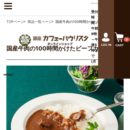
受付
時
TOPページ
商品一覧ページ
国産牛肉の100時間かけたビーフカレー
間：
午前
9時
～午
0
後
5
国産牛肉の100時間かけたビーフカレー
時ま
で
(月
～
金)