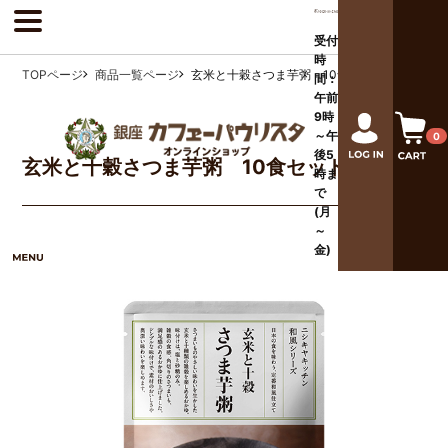
受付
時
TOPページ
商品一覧ページ
玄米と十穀さつま芋粥 10食セット
間：
午前
9時
～午
0
後
5
玄米と十穀さつま芋粥 10食セット
時ま
で
(月
～
金)