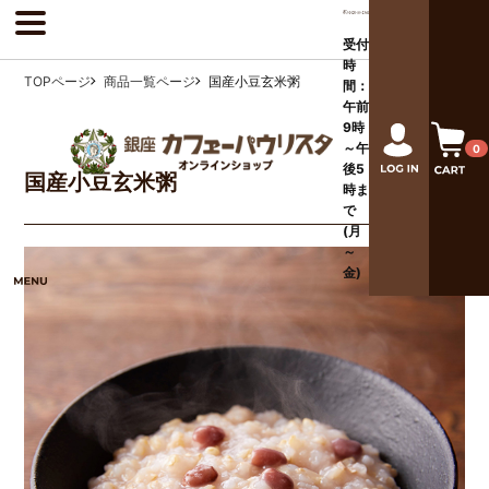
受付
時
TOPページ
商品一覧ページ
国産小豆玄米粥
間：
午前
9時
～午
0
後
5
国産小豆玄米粥
時ま
で
(月
～
金)