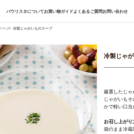
パウリスタについて
お買い物ガイド
よくあるご質問
お問い合わせ
ページ
冷製じゃがいものスープ
冷製じゃが
厳選したじゃ
じゃがいもそ
かで軽い口当
お召し上がり
袋のまま冷蔵