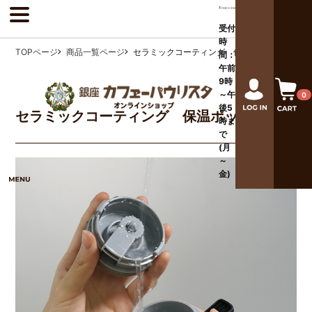
受付
時
TOPページ
商品一覧ページ
セラミックコーティング 保温ポット 白
間：
午前
9時
～午
0
後
5
セラミックコーティング 保温ポット 白
時ま
で
(月
～
金)