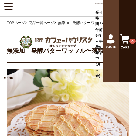
受付
時
TOPページ
商品一覧ページ
無添加 発酵バターワッフル〜薄焼き〜
間：
午前
9時
～午
0
後
5
無添加 発酵バターワッフル〜薄焼き〜
時ま
で
(月
～
金)