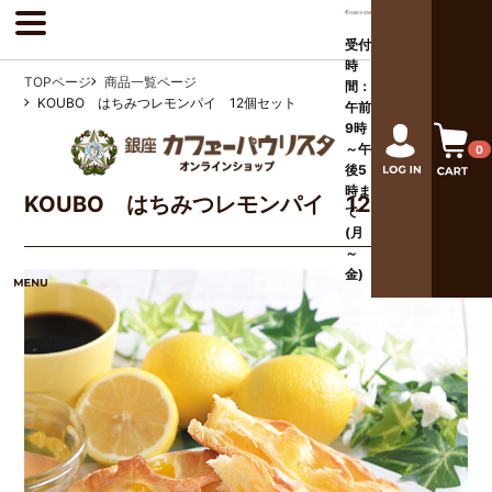
受付
時
TOPページ
商品一覧ページ
間：
KOUBO はちみつレモンパイ 12個セット
午前
9時
～午
0
後
5
時ま
KOUBO はちみつレモンパイ 12個セット
で
(月
～
金)