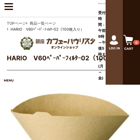
受付
時
TOPページ
商品一覧ページ
間：
HARIO V60ﾍﾟｰﾊﾟｰﾌｨﾙﾀｰ02（100枚入り）
午前
9時
～午
0
後
5
時ま
HARIO V60ﾍﾟｰﾊﾟｰﾌｨﾙﾀｰ02（100枚入り）
で
(月
～
金)