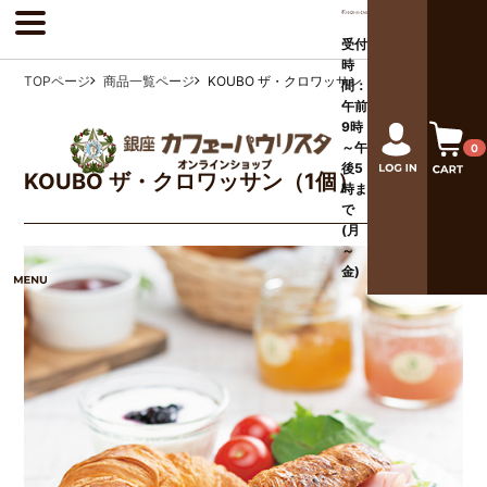
受付
時
TOPページ
商品一覧ページ
KOUBO ザ・クロワッサン（1個）
間：
午前
9時
～午
0
後
5
KOUBO ザ・クロワッサン（1個）
時ま
で
(月
～
金)