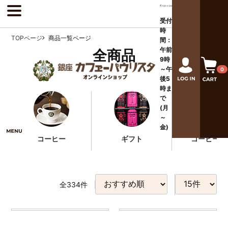
受付
時
TOPページ
商品一覧ページ
間：
午前
全商品
9時
～午
0
後
5
時ま
で
(月
～
金)
コーヒー
ギフト
コーヒー器
全
334
件