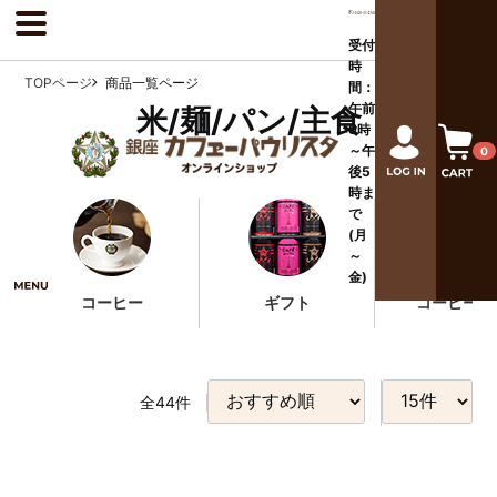
受付
時
TOPページ
商品一覧ページ
間：
午前
米/麺/パン/主食
9時
～午
0
後
5
時ま
で
(月
～
金)
コーヒー
ギフト
コーヒー器
全
44
件