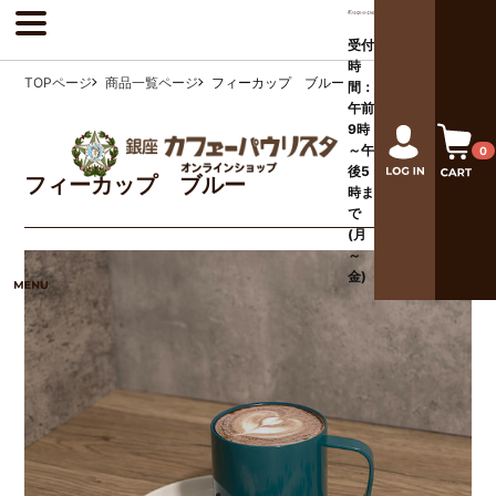
受付
時
TOPページ
商品一覧ページ
フィーカップ ブルー
間：
午前
9時
～午
0
後
5
フィーカップ ブルー
時ま
で
(月
～
金)