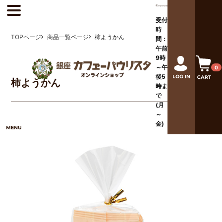
受付
時
TOPページ
商品一覧ページ
柿ようかん
間：
午前
9時
～午
0
後
5
柿ようかん
時ま
で
(月
～
金)