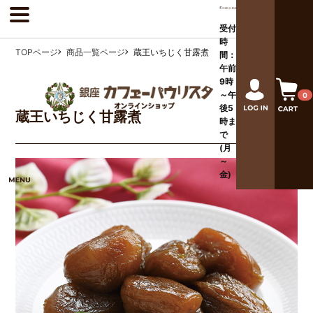
受付
時
TOPページ
商品一覧ページ
蔵王いちじく甘露煮
間：
午前
9時
～午
0
後
5
蔵王いちじく甘露煮
時ま
で
(月
～
金)