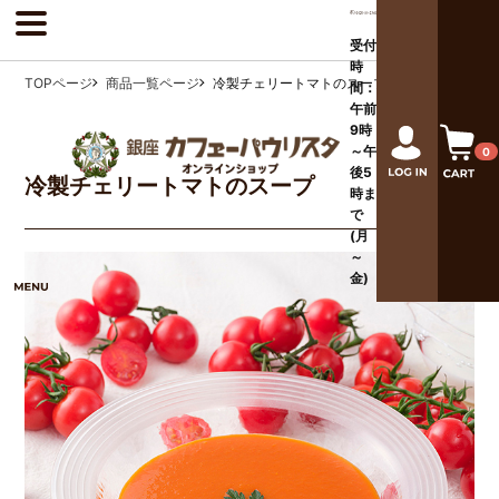
受付
時
TOPページ
商品一覧ページ
冷製チェリートマトのスープ
間：
午前
9時
～午
0
後
5
冷製チェリートマトのスープ
時ま
で
(月
～
金)