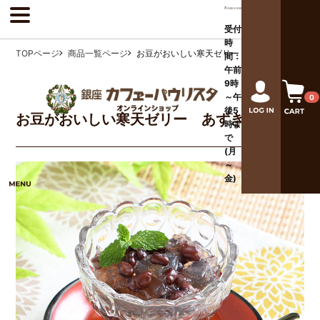
受付
時
TOPページ
商品一覧ページ
お豆がおいしい寒天ゼリー あずき
間：
午前
9時
～午
0
後
5
お豆がおいしい寒天ゼリー あずき
時ま
で
(月
～
金)