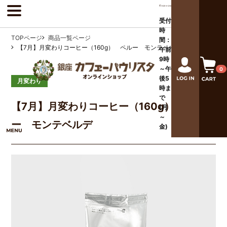
受付
時
TOPページ
商品一覧ページ
間：
【7月】月変わりコーヒー（160g） ペルー モンテベルデ
午前
9時
～午
0
後
5
月変わり
時ま
で
【7月】月変わりコーヒー（160g） ペル
(月
～
ー モンテベルデ
金)