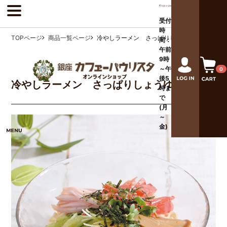
受付
時
TOPページ
商品一覧ページ
冷やしラーメン さっぱりしょうゆ味
間：
午前
9時
～午
0
後
5
冷やしラーメン さっぱりしょうゆ味
時ま
で
(月
～
金)