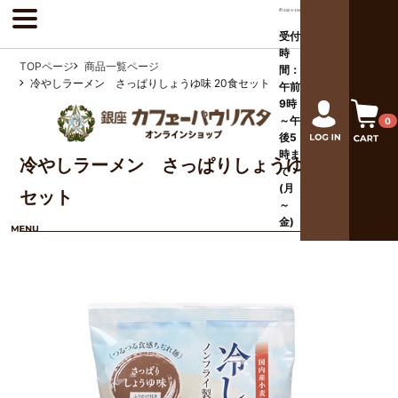
受付
時
TOPページ
商品一覧ページ
間：
冷やしラーメン さっぱりしょうゆ味 20食セット
午前
9時
～午
0
後
5
時ま
冷やしラーメン さっぱりしょうゆ味 20食
で
(月
セット
～
金)