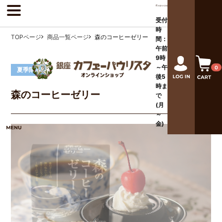
受付
時
TOPページ
商品一覧ページ
森のコーヒーゼリー
間：
午前
9時
～午
0
夏季限定
後
5
時ま
森のコーヒーゼリー
で
(月
～
金)