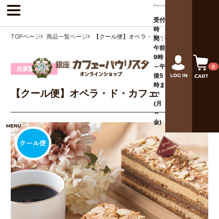
受付
時
TOPページ
商品一覧ページ
【クール便】オペラ・ド・カフェ
間：
午前
9時
～午
0
自家製ケーキ
後
5
時ま
【クール便】オペラ・ド・カフェ
で
(月
～
金)