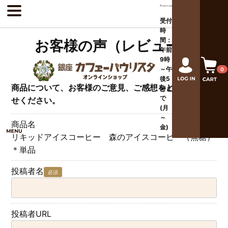
受付
時
間：
お客様の声（レビュー）
午前
9時
～午
0
後
5
商品について、お客様のご意見、ご感想をどしどしお寄
時ま
で
せください。
(月
～
商品名
金)
リキッドアイスコーヒー 森のアイスコーヒー（無糖）
＊単品
投稿者名
必須
投稿者URL