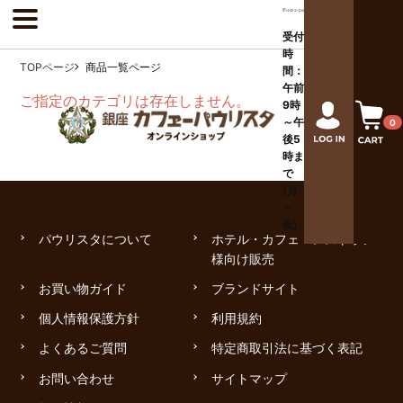
受付
時
TOPページ
商品一覧ページ
間：
午前
ご指定のカテゴリは存在しません。
9時
～午
0
後
5
時ま
で
(月
～
金)
パウリスタについて
ホテル・カフェ・レストラン
様向け販売
お買い物ガイド
ブランドサイト
個人情報保護方針
利用規約
よくあるご質問
特定商取引法に基づく表記
お問い合わせ
サイトマップ