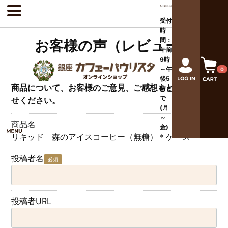
受付
時
間：
お客様の声（レビュー）
午前
9時
～午
0
後
5
商品について、お客様のご意見、ご感想をどしどしお寄
時ま
で
せください。
(月
～
商品名
金)
リキッド 森のアイスコーヒー（無糖）＊ケース
投稿者名
必須
投稿者URL